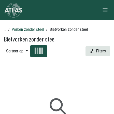
Overslaan naar inhoud
...
Vorken zonder steel
Bietvorken zonder steel
Bietvorken zonder steel
Sorteer op
Filters