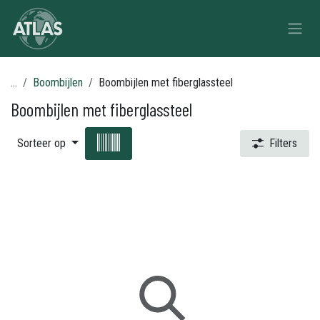
Overslaan naar inhoud
...
Boombijlen
Boombijlen met fiberglassteel
Boombijlen met fiberglassteel
Sorteer op
Filters