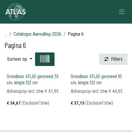
Overslaan naar inhoud
...
Catalogus Aanvulling 2026
Pagina 6
Pagina 6
Sorteer op
Filters
Grondboor ATLAS gesmeed 7,5
Grondboor ATLAS gesmeed 10
cm, lengte 122 cm
cm, lengte 122 cm
Adviesprijs incl. btw
€
41,95
Adviesprijs incl. btw
€
44,95
(Exclusief btw)
(Exclusief btw)
€
34,67
€
37,15