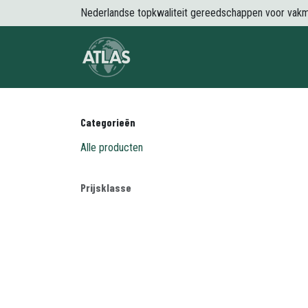
Overslaan naar inhoud
Nederlandse topkwaliteit gereedschappen voor vak
Over Atlas
Producten
Nieuws
Categorieën
Alle producten
Prijsklasse