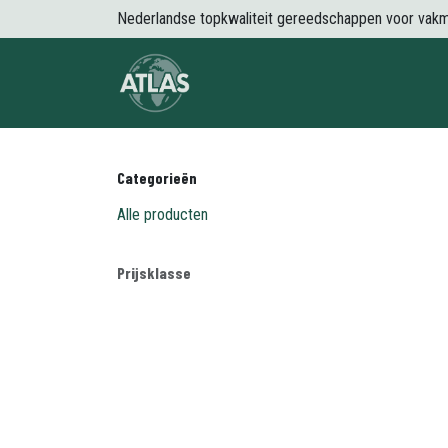
Overslaan naar inhoud
Nederlandse topkwaliteit gereedschappen voor vak
Over Atlas
Producten
Nieuws
Categorieën
Alle producten
Prijsklasse