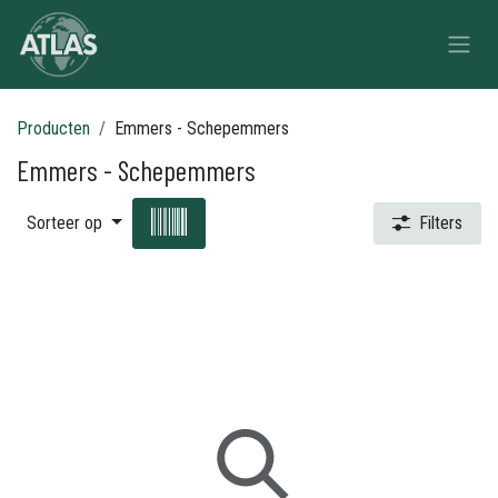
Overslaan naar inhoud
Producten
Emmers - Schepemmers
Emmers - Schepemmers
Sorteer op
Filters