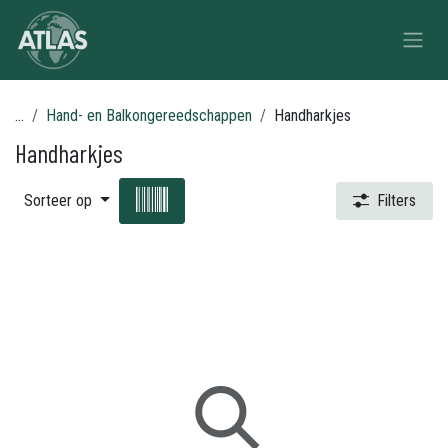
Overslaan naar inhoud
...
Hand- en Balkongereedschappen
Handharkjes
Handharkjes
Sorteer op
Filters