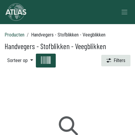
Overslaan naar inhoud
Producten
Handvegers - Stofblikken - Veegblikken
Handvegers - Stofblikken - Veegblikken
Sorteer op
Filters