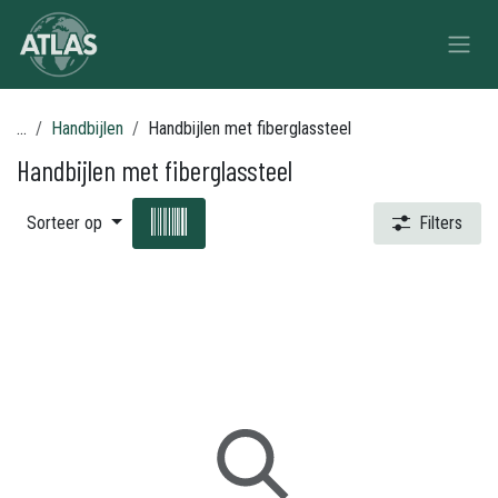
Overslaan naar inhoud
...
Handbijlen
Handbijlen met fiberglassteel
Handbijlen met fiberglassteel
Sorteer op
Filters