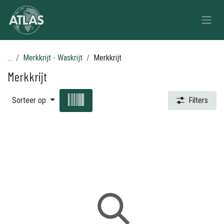
Overslaan naar inhoud
...
Merkkrijt - Waskrijt
Merkkrijt
Merkkrijt
Sorteer op
Filters