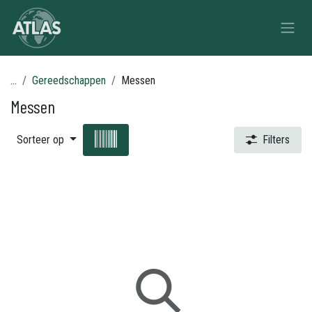
Overslaan naar inhoud
...
Gereedschappen
Messen
Messen
Sorteer op
Filters