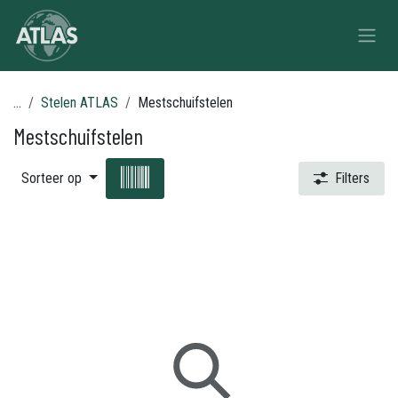
Overslaan naar inhoud
...
Stelen ATLAS
Mestschuifstelen
Mestschuifstelen
Sorteer op
Filters