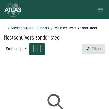
Overslaan naar inhoud
...
Mestschuivers - Rubbers
Mestschuivers zonder steel
Mestschuivers zonder steel
Sorteer op
Filters