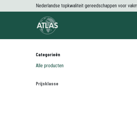
Overslaan naar inhoud
Nederlandse topkwaliteit gereedschappen voor vak
Over Atlas
Producten
Nieuws
Categorieën
Alle producten
Prijsklasse