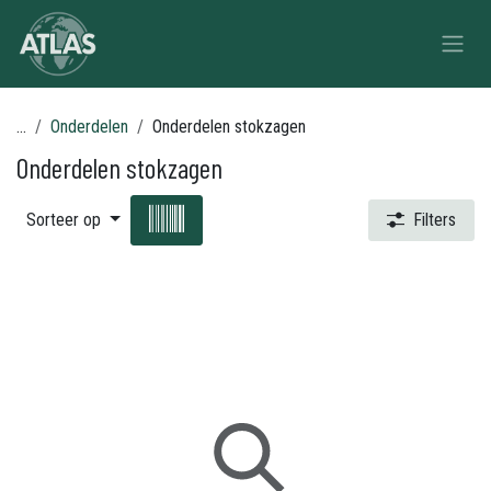
Overslaan naar inhoud
...
Onderdelen
Onderdelen stokzagen
Onderdelen stokzagen
Sorteer op
Filters