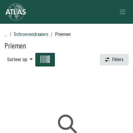
Overslaan naar inhoud
...
Schroevendraaiers
Priemen
Priemen
Sorteer op
Filters