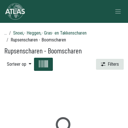
Overslaan naar inhoud
...
Snoei,- Heggen,- Gras- en Takkenscharen
Rupsenscharen - Boomscharen
Rupsenscharen - Boomscharen
Sorteer op
Filters