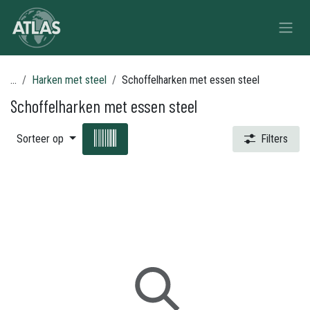
Overslaan naar inhoud
...
Harken met steel
Schoffelharken met essen steel
Schoffelharken met essen steel
Sorteer op
Filters