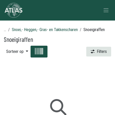
Overslaan naar inhoud
...
Snoei,- Heggen,- Gras- en Takkenscharen
Snoeigiraffen
Snoeigiraffen
Sorteer op
Filters