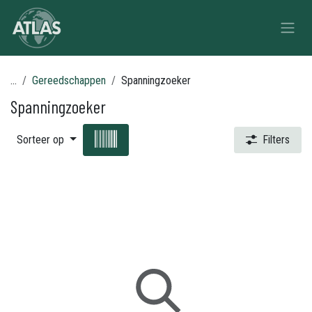
Overslaan naar inhoud
...
Gereedschappen
Spanningzoeker
Spanningzoeker
Sorteer op
Filters