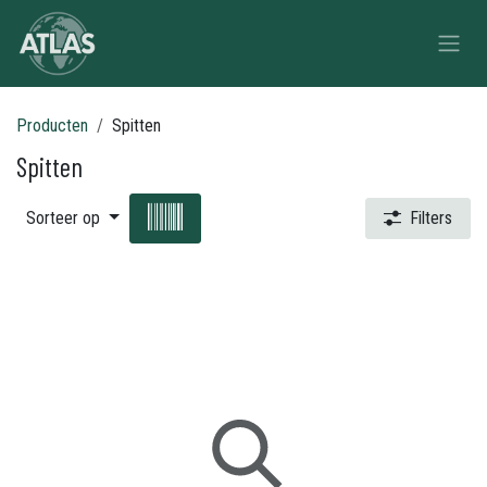
Overslaan naar inhoud
Producten
Spitten
Spitten
Sorteer op
Filters