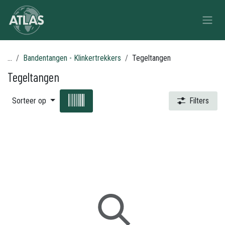
Overslaan naar inhoud
...
Bandentangen - Klinkertrekkers
Tegeltangen
Tegeltangen
Sorteer op
Filters