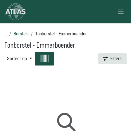
Overslaan naar inhoud
...
Borstels
Tonborstel - Emmerboender
Tonborstel - Emmerboender
Sorteer op
Filters