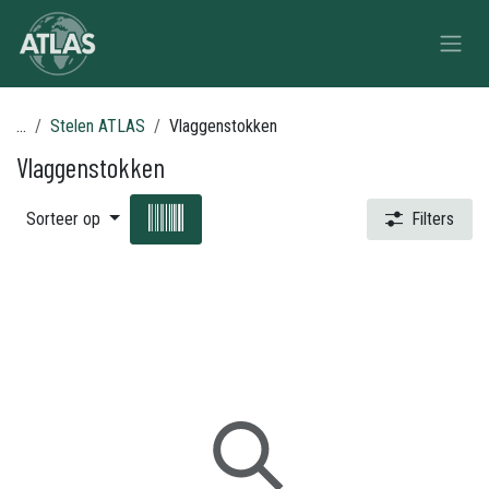
Overslaan naar inhoud
...
Stelen ATLAS
Vlaggenstokken
Vlaggenstokken
Sorteer op
Filters