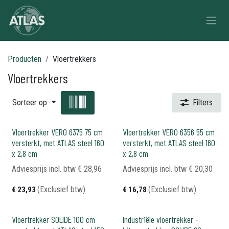
Overslaan naar inhoud
Producten
Vloertrekkers
Vloertrekkers
Sorteer op
Filters
Vloertrekker VERO 6375 75 cm
Vloertrekker VERO 6356 55 cm
versterkt, met ATLAS steel 160
versterkt, met ATLAS steel 160
x 2,8 cm
x 2,8 cm
Adviesprijs incl. btw
€
28,96
Adviesprijs incl. btw
€
20,30
(Exclusief btw)
(Exclusief btw)
€
23,93
€
16,78
Vloertrekker SOLIDE 100 cm
Industriële vloertrekker -