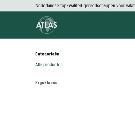
Overslaan naar inhoud
Nederlandse topkwaliteit gereedschappen voor vak
Over Atlas
Producten
Nieuws
Categorieën
Alle producten
Prijsklasse