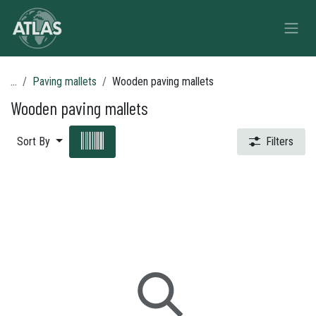
Skip to Content
...
Paving mallets
Wooden paving mallets
Wooden paving mallets
Sort By
Filters