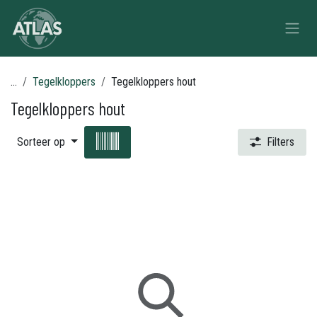
Overslaan naar inhoud
...
Tegelkloppers
Tegelkloppers hout
Tegelkloppers hout
Sorteer op
Filters