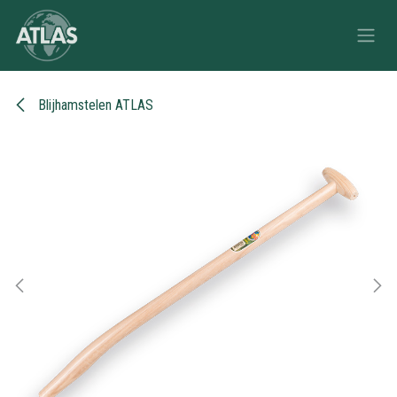
Overslaan naar inhoud
Blijhamstelen ATLAS