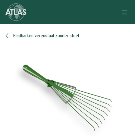
Overslaan naar inhoud
Bladharken verenstaal zonder steel