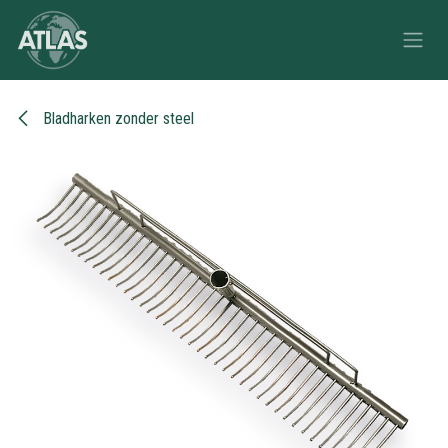
Overslaan naar inhoud
Bladharken zonder steel