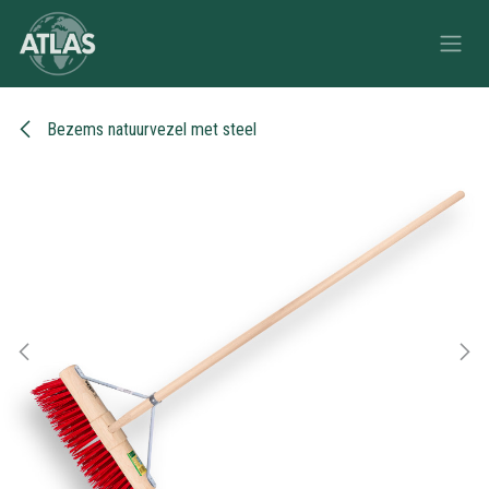
Overslaan naar inhoud
Bezems natuurvezel met steel