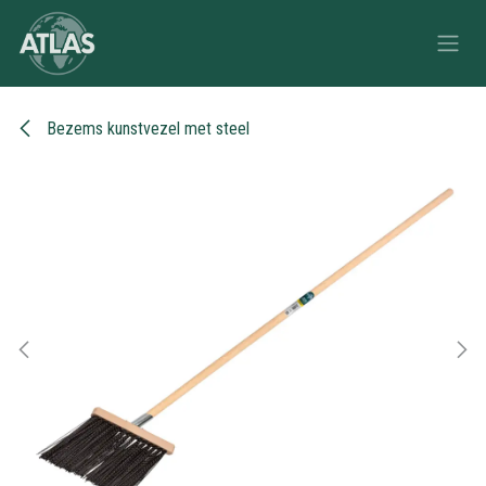
Overslaan naar inhoud
Bezems kunstvezel met steel