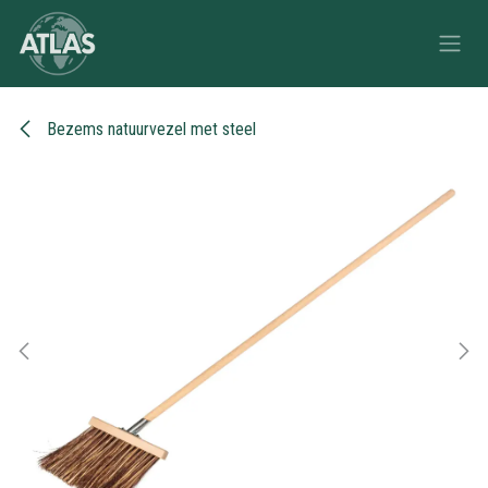
Overslaan naar inhoud
Bezems natuurvezel met steel