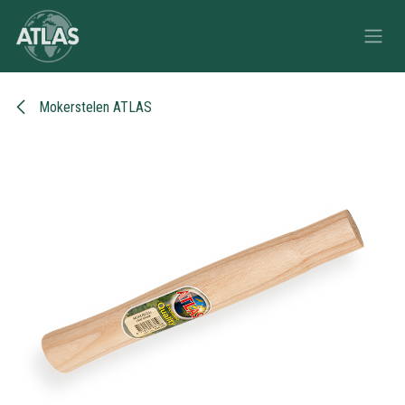
Overslaan naar inhoud
Mokerstelen ATLAS