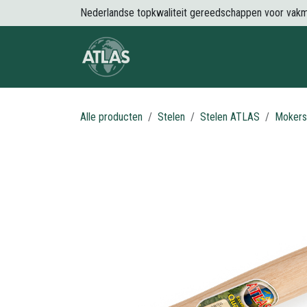
Overslaan naar inhoud
Nederlandse topkwaliteit gereedschappen voor vak
Over Atlas
Producten
Nieuws
Alle producten
Stelen
Stelen ATLAS
Mokers