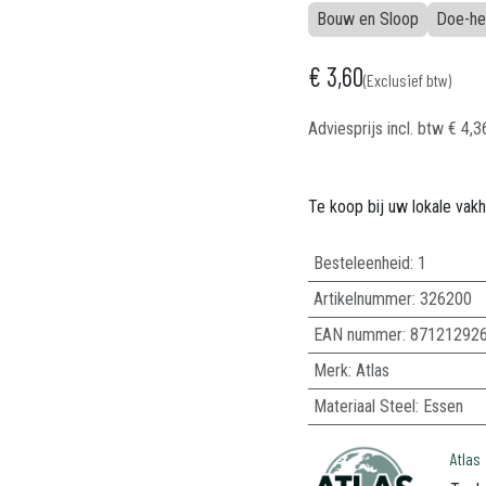
Bouw en Sloop
Doe-he
€
3,60
(Exclusief btw)
Adviesprijs incl. btw
€
4,3
Te koop bij uw lokale vak
Besteleenheid:
1
Artikelnummer:
326200
EAN nummer:
87121292
Merk
:
Atlas
Materiaal Steel
:
Essen
Atlas