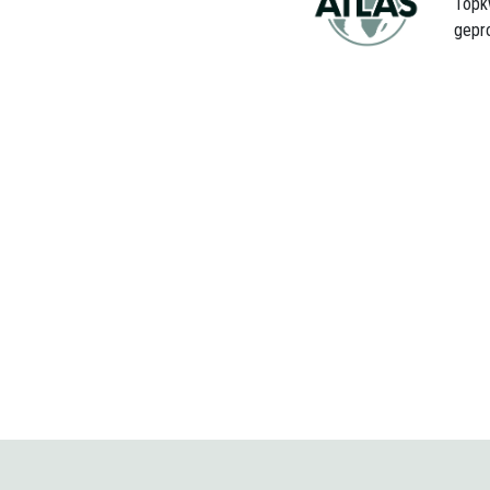
Topk
gepr