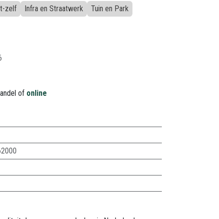
t-zelf
Infra en Straatwerk
Tuin en Park
6
handel of
online
62000