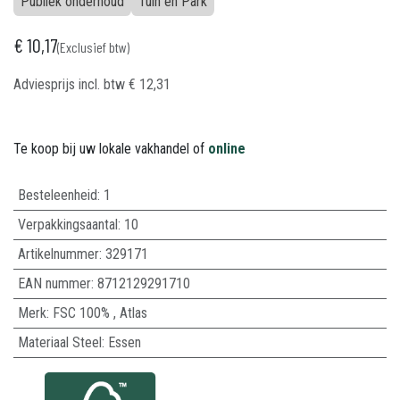
Publiek onderhoud
Tuin en Park
€
10,17
(Exclusief btw)
Adviesprijs incl. btw
€
12,31
Te koop bij uw lokale vakhandel of
online
Besteleenheid:
1
Verpakkingsaantal:
10
Artikelnummer:
329171
EAN nummer:
8712129291710
Merk
:
FSC 100%
,
Atlas
Materiaal Steel
:
Essen