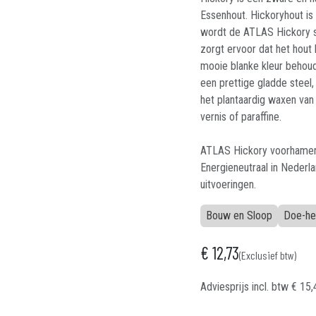
Essenhout. Hickoryhout is
wordt de ATLAS Hickory s
zorgt ervoor dat het hout
mooie blanke kleur behoud
een prettige gladde steel
het plantaardig waxen van 
vernis of paraffine.
ATLAS Hickory voorhamers
Energieneutraal in Nederla
uitvoeringen.
Bouw en Sloop
Doe-he
€
12,73
(Exclusief btw)
Adviesprijs incl. btw
€
15,