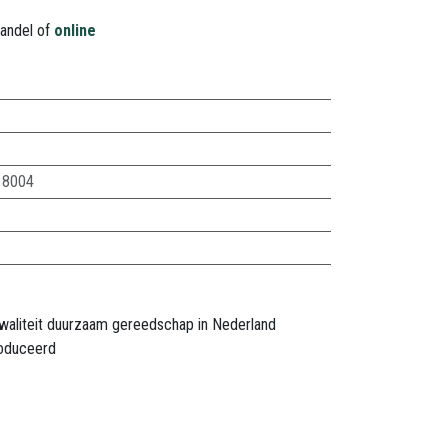
handel of
online
18004
waliteit duurzaam gereedschap in Nederland
oduceerd