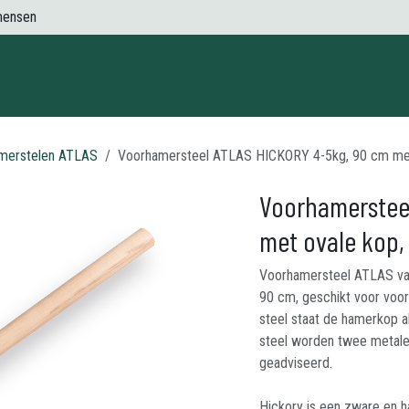
mensen
Contact
merstelen ATLAS
Voorhamersteel ATLAS HICKORY 4-5kg, 90 cm met
Voorhamerstee
met ovale kop
Voorhamersteel ATLAS va
90 cm, geschikt voor voor
steel staat de hamerkop al
steel worden twee metal
geadviseerd.
Hickory is een zware en h