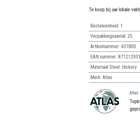
Te koop bij uw lokale vak
Besteleenheid:
1
Verpakkingsaantal:
25
Artikelnummer:
431800
EAN nummer:
87121293
Materiaal Steel
:
Hickory
Merk
:
Atlas
Atlas
Topk
gepr