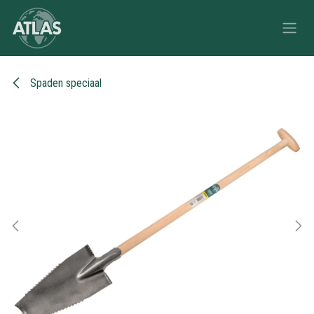
Overslaan naar inhoud
Spaden speciaal