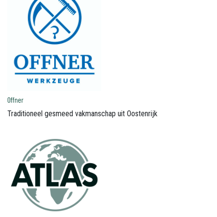
Offner
Traditioneel gesmeed vakmanschap uit Oostenrijk