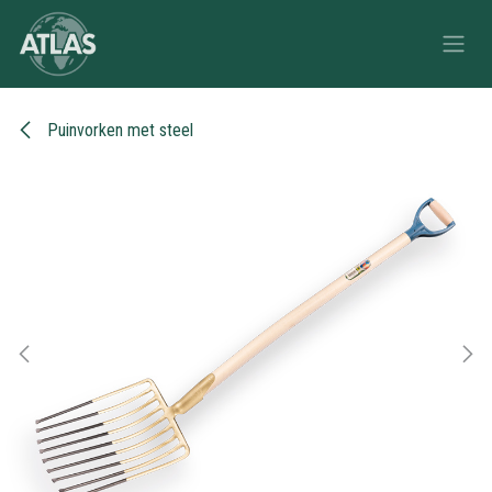
Overslaan naar inhoud
Puinvorken met steel