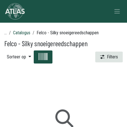
Overslaan naar inhoud
...
Catalogus
Felco - Silky snoeigereedschappen
Felco - Silky snoeigereedschappen
Sorteer op
Filters