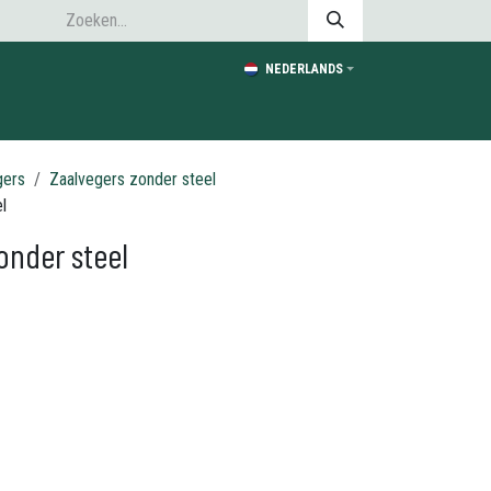
NEDERLANDS
gers
Zaalvegers zonder steel
l
onder steel