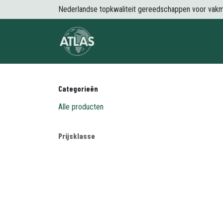
Overslaan naar inhoud
Nederlandse topkwaliteit gereedschappen voor vak
Over Atlas
Producten
Nieuws
Categorieën
Alle producten
Prijsklasse